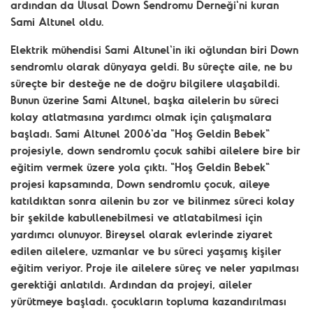
ardından da Ulusal Down Sendromu Derneği'ni kuran
Sami Altunel oldu.
Elektrik mühendisi Sami Altunel'in iki oğlundan biri Down
sendromlu olarak dünyaya geldi. Bu süreçte aile, ne bu
süreçte bir desteğe ne de doğru bilgilere ulaşabildi.
Bunun üzerine Sami Altunel, başka ailelerin bu süreci
kolay atlatmasına yardımcı olmak için çalışmalara
başladı. Sami Altunel 2006'da "Hoş Geldin Bebek"
projesiyle, down sendromlu çocuk sahibi ailelere bire bir
eğitim vermek üzere yola çıktı. "Hoş Geldin Bebek"
projesi kapsamında, Down sendromlu çocuk, aileye
katıldıktan sonra ailenin bu zor ve bilinmez süreci kolay
bir şekilde kabullenebilmesi ve atlatabilmesi için
yardımcı olunuyor. Bireysel olarak evlerinde ziyaret
edilen ailelere, uzmanlar ve bu süreci yaşamış kişiler
eğitim veriyor. Proje ile ailelere süreç ve neler yapılması
gerektiği anlatıldı. Ardından da projeyi, aileler
yürütmeye başladı. çocukların topluma kazandırılması