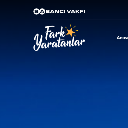
Anas
Önerilen Aramalar
Amar Kılıç & Serb
Darkroom
- Eğitim
Seher Akyol - De
Fokları, Kum Zambak
- Çevre
Ali Caner Alpasla
Toplumsal Adalet
Hakan Örs - Bisikl
Özlem Şivecan - 
Beslenme Derneği
- 