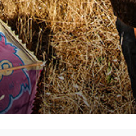
rşısında çözümün parçası olmayı seçen, aktif vatan
değişim için yenilikçi çözümler üreten, etkisi ölçül
hikâyesiyle çevresine ilham veren Fark Yaratanlar i