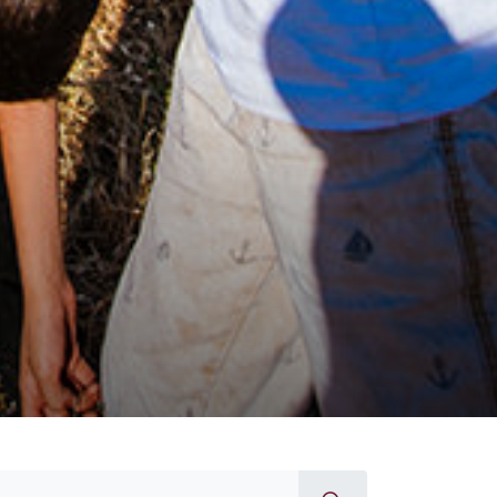
daşlık örneği sergileyen,
ebilir toplumsal katkılar
le tanışın.