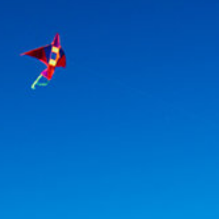
Kolektifi
- Çevre
Binclusive
- Toplumsal
tay Sörf Merkezi
- Eğitim
mirci & Nurten Bayraktar -
lir Yapım Platformu
- Çevre