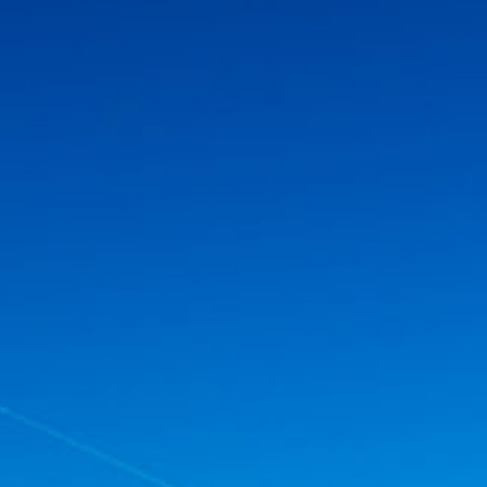
Yaz Güvendi - Kuş 
Atakan Nalbant - 
Adalet
Deniz Toprak - Ha
Ekin Gündüz Özde
EkoFilm: Sürdürülebi