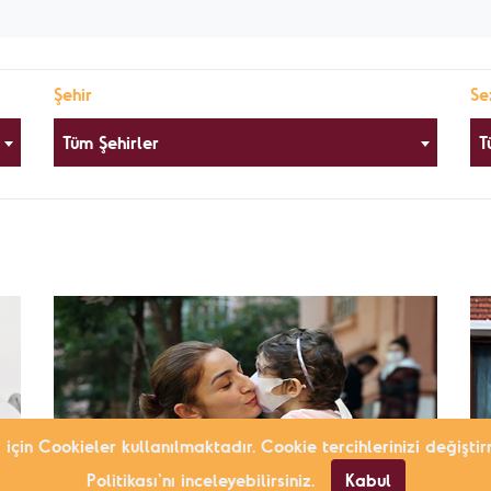
Şehir
Se
Tüm Şehirler
T
i için Cookieler kullanılmaktadır. Cookie tercihlerinizi değiş
Politikası'nı inceleyebilirsiniz.
Kabul