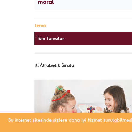
Tema
Tüm Temalar
Alfabetik Sırala
Bu internet sitesinde sizlere daha iyi hizmet sunulabilmes