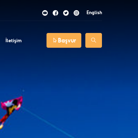
English
Başvur
İletişim
llü
katılım