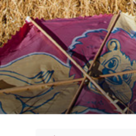
Çevresindeki sorunlar ka
somut ve sürdürülebilir 
sağlayan, 