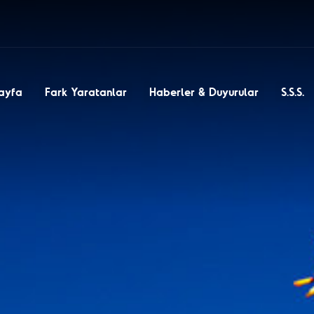
ayfa
Fark Yaratanlar
Haberler & Duyurular
S.S.S.
Önerilen Etiketler
öğretmen
engelli
gönü
est Salih - Fotohane
destek
vakıf
niz Kaplumbağaları, Akdeniz
ları ve Kıyı Koruma Derneği
n - Engelsiz Nota
-
etli Okul
- Eğitim
Manisa Çölyak ve Organik
Sağlık