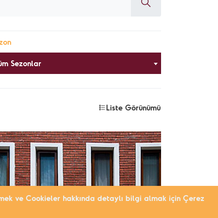
zon
üm Sezonlar
Liste Görünümü
tirmek ve Cookieler hakkında detaylı bilgi almak için Çerez