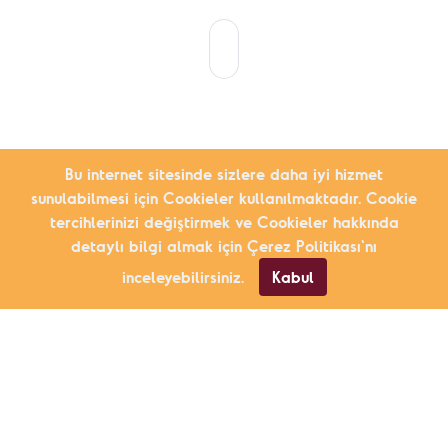
Bu internet sitesinde sizlere daha iyi hizmet
sunulabilmesi için Cookieler kullanılmaktadır. Cookie
tercihlerinizi değiştirmek ve Cookieler hakkında
detaylı bilgi almak için Çerez Politikası'nı
inceleyebilirsiniz.
Kabul
2009 yılından bu yana, yaşadıkları çevrede
karşılaştıkları sorunları çözmek için uğraşan
ve topluma cesaret veren Fark Yaratanlar’ın