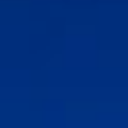
Yaz Güvendi - Kuş Kolektifi
Başvur
- Çevre
Atakan Nalbant - Binclusive
- Toplumsal
Adalet
Deniz Toprak - Hatay Sörf Merkezi
- Eğitim
Ekin Gündüz Özdemirci & Nurten Bayraktar -
EkoFilm: Sürdürülebilir Yapım Platformu
- Çevre
Önerilen Etiketler
öğretmen
engelli
gönüllü
katılım
destek
vakıf