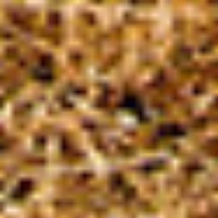
parçası olmayı seçen, aktif vatandaşlık örneği
sergileyen, somut ve sürdürülebilir değişim
için yenilikçi çözümler üreten, etkisi
ölçülebilir toplumsal katkılar sağlayan,
hikâyesiyle çevresine ilham veren Fark
Yaratanlar ile tanışın.