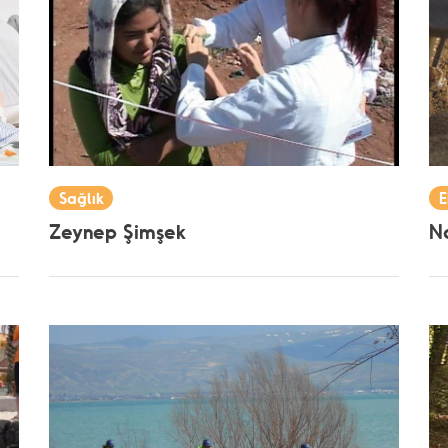
Sağlık
E
Zeynep Şimşek
Na