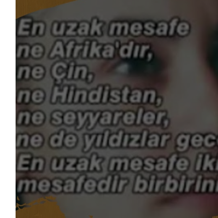
Yaz Güvendi - Kuş 
Atakan Nalbant - 
Adalet
Deniz Toprak - Ha
Ekin Gündüz Özde
EkoFilm: Sürdürülebi