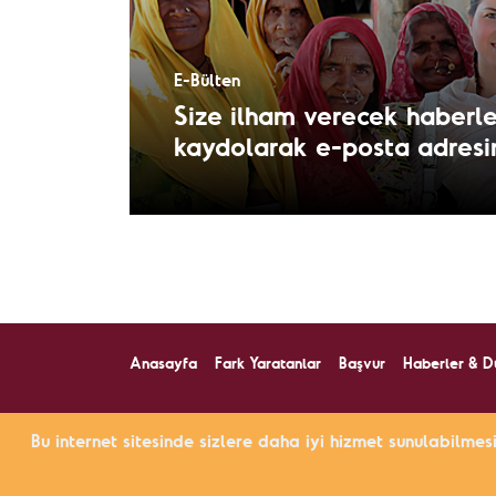
E-Bülten
Size ilham verecek haberle
kaydolarak e-posta adresini
Anasayfa
Fark Yaratanlar
Başvur
Haberler & D
Fark Yaratanlar Programı,
tara
Bu internet sitesinde sizlere daha iyi hizmet sunulabilmes
Fark Yaratanlar © 2009-2026 Tüm Hakları Saklıdır.