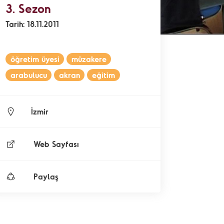
3. Sezon
Tarih: 18.11.2011
öğretim üyesi
müzakere
arabulucu
akran
eğitim
İzmir
Web Sayfası
Paylaş