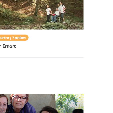
urttaş Katılımı
ır Erhart