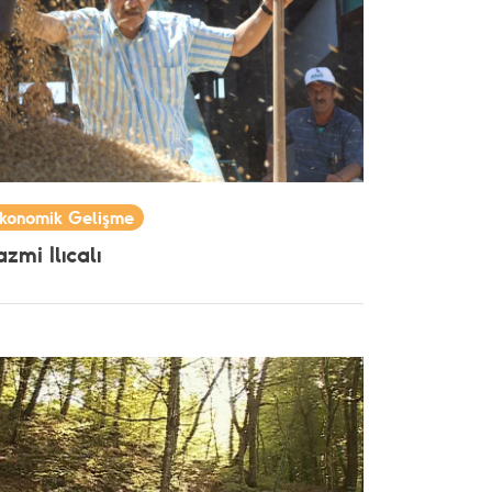
konomik Gelişme
zmi Ilıcalı