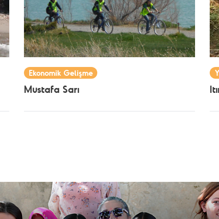
Ekonomik Gelişme
Y
Mustafa Sarı
It