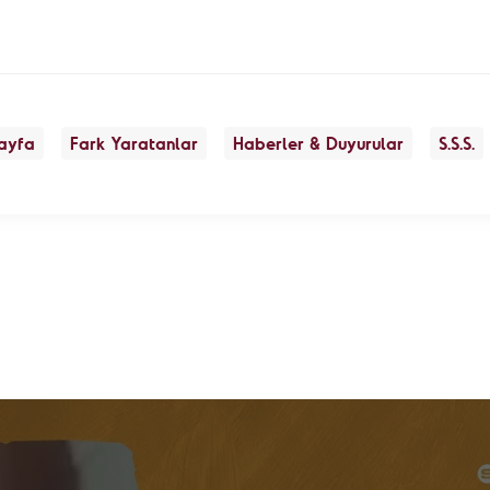
ayfa
Fark Yaratanlar
Haberler & Duyurular
S.S.S.
Önerilen Etiketler
öğretmen
engelli
gönü
est Salih - Fotohane
destek
vakıf
niz Kaplumbağaları, Akdeniz
ları ve Kıyı Koruma Derneği
n - Engelsiz Nota
-
etli Okul
- Eğitim
Manisa Çölyak ve Organik
Sağlık