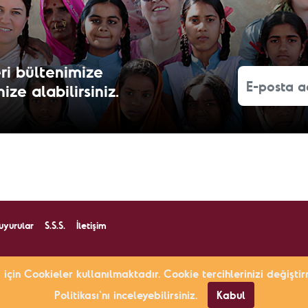
ri bültenimize
ze alabilirsiniz.
uyurular
S.S.S.
İletişim
fından yürütülmektedir.
i için Cookieler kullanılmaktadır. Cookie tercihlerinizi değiş
Politikası'nı inceleyebilirsiniz.
Kabul