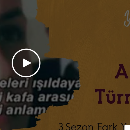
Kolektifi
- Çevre
Binclusive
- Toplumsal
tay Sörf Merkezi
- Eğitim
mirci & Nurten Bayraktar -
lir Yapım Platformu
- Çevre