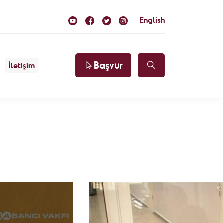
English
Başvur
İletişim
llü
katılım