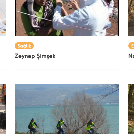
Sağlık
E
Zeynep Şimşek
Na