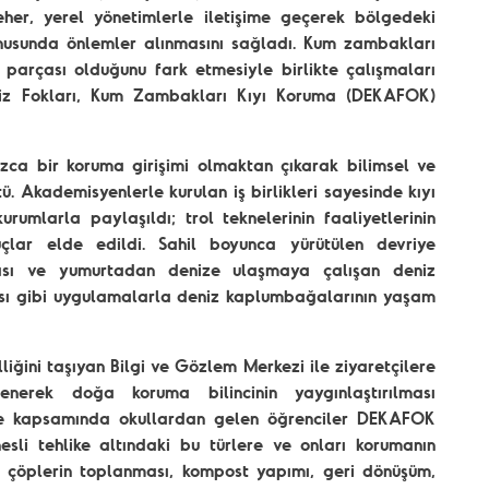
er, yerel yönetimlerle iletişime geçerek bölgedeki
onusunda önlemler alınmasını sağladı. Kum zambakları
 parçası olduğunu fark etmesiyle birlikte çalışmaları
niz Fokları, Kum Zambakları Kıyı Koruma (DEKAFOK)
zca bir koruma girişimi olmaktan çıkarak bilimsel ve
. Akademisyenlerle kurulan iş birlikleri sayesinde kıyı
urumlarla paylaşıldı; trol teknelerinin faaliyetlerinin
lar elde edildi. Sahil boyunca yürütülen devriye
ması ve yumurtadan denize ulaşmaya çalışan deniz
lması gibi uygulamalarla deniz kaplumbağalarının yaşam
iğini taşıyan Bilgi ve Gözlem Merkezi ile ziyaretçilere
enerek doğa koruma bilincinin yaygınlaştırılması
je kapsamında okullardan gelen öğrenciler DEKAFOK
sli tehlike altındaki bu türlere ve onları korumanın
ılan çöplerin toplanması, kompost yapımı, geri dönüşüm,