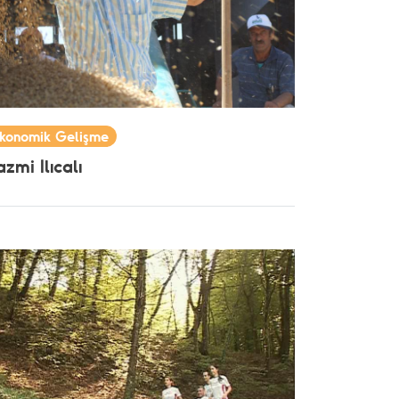
konomik Gelişme
zmi Ilıcalı