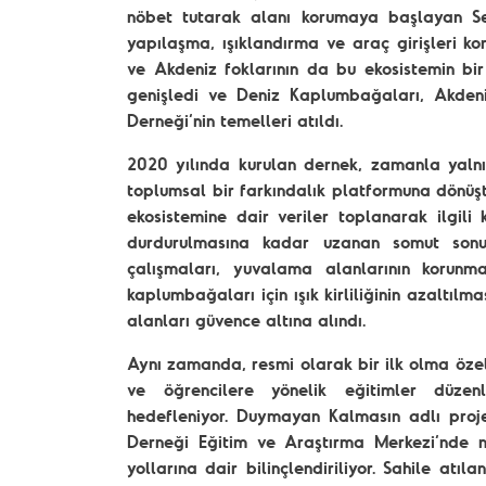
nöbet tutarak alanı korumaya başlayan Seh
yapılaşma, ışıklandırma ve araç girişleri k
ve Akdeniz foklarının da bu ekosistemin bir
genişledi ve Deniz Kaplumbağaları, Akde
Derneği’nin temelleri atıldı.
2020 yılında kurulan dernek, zamanla yalnı
toplumsal bir farkındalık platformuna dönüştü
ekosistemine dair veriler toplanarak ilgili k
durdurulmasına kadar uzanan somut sonuç
çalışmaları, yuvalama alanlarının korun
kaplumbağaları için ışık kirliliğinin azaltı
alanları güvence altına alındı.
Aynı zamanda, resmi olarak bir ilk olma özell
ve öğrencilere yönelik eğitimler düzenl
hedefleniyor. Duymayan Kalmasın adlı pro
Derneği Eğitim ve Araştırma Merkezi’nde ne
yollarına dair bilinçlendiriliyor. Sahile at