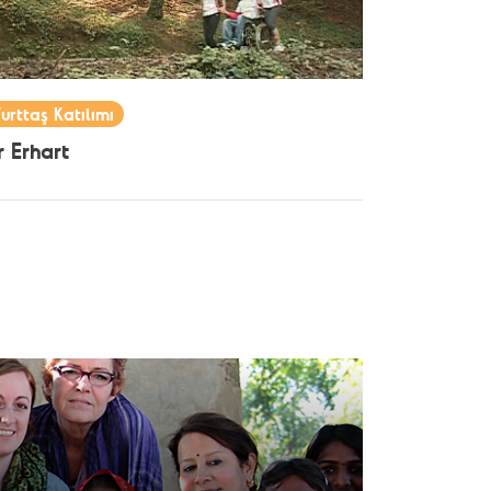
urttaş Katılımı
ır Erhart