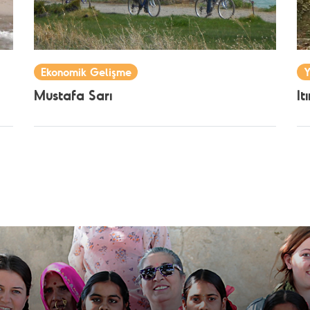
Ekonomik Gelişme
Y
Mustafa Sarı
It