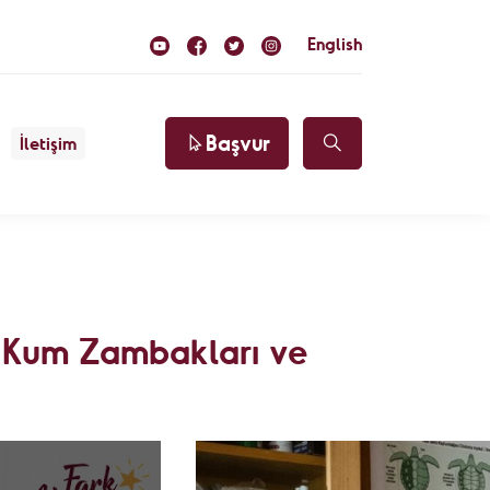
English
Başvur
İletişim
llü
katılım
, Kum Zambakları ve