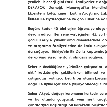
yenilebilir enerji gibi farklı faaliyetlerle doğ
DEKAFOK Derneği, Manavgat’ta Mendirek
Ekosistemi Kütüphanesi, Eğitim Araştırma La
Ünitesi ile ziyaretçilerine ve gönüllülerine 
Bugüne kadar 45 bini aşkın öğrenciye ulaşan 
devam ediyor. Her sene yurt içinden 42, yur
gönüllüleriyle yumurtlama dönemlerinde aral
ve araştırma faaliyetlerine de katkı sunuyor
da sağlıyor. Türkiye’nin ilk Deniz Kaplumbağ
de koruma sürecine dahil olmasını sağlıyor.
Seher’in öncülüğünde yürütülen çalışmalar; 
aktif katkılarıyla şekillenirken bilimsel v
çalışmalar; yalnızca belirli bir alanın kor
doğa ile uyum içerisinde yaşayabileceği sürd
Seher Akyol, doğayı korumanın herkesin soru
ve bu alanda çalışacak yeni nesil araştır
çabalarıyla başlattığı bu hareketin başkalar