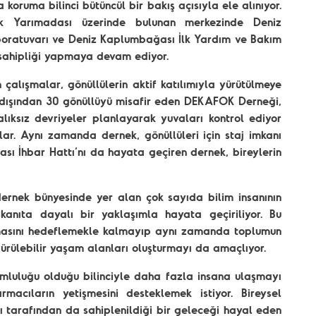
a koruma bilinci bütüncül bir bakış açısıyla ele alınıyor.
 Yarımadası üzerinde bulunan merkezinde Deniz
boratuvarı ve Deniz Kaplumbağası İlk Yardım ve Bakım
ev sahipliği yapmaya devam ediyor.
çalışmalar, gönüllülerin aktif katılımıyla yürütülmeye
t dışından 30 gönüllüyü misafir eden DEKAFOK Derneği,
ıksız devriyeler planlayarak yuvaları kontrol ediyor
lar. Aynı zamanda dernek, gönüllüleri için staj imkanı
ası İhbar Hattı’nı da hayata geçiren dernek, bireylerin
dernek bünyesinde yer alan çok sayıda bilim insanının
e kanıta dayalı bir yaklaşımla hayata geçiriliyor. Bu
unmasını hedeflemekle kalmayıp aynı zamanda toplumun
ürülebilir yaşam alanları oluşturmayı da amaçlıyor.
mluluğu olduğu bilinciyle daha fazla insana ulaşmayı
macıların yetişmesini desteklemek istiyor. Bireysel
ı tarafından da sahiplenildiği bir geleceği hayal eden