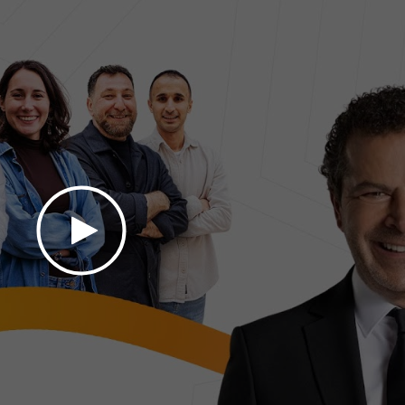
Kolektifi
- Çevre
Binclusive
- Toplumsal
tay Sörf Merkezi
- Eğitim
mirci & Nurten Bayraktar -
lir Yapım Platformu
- Çevre