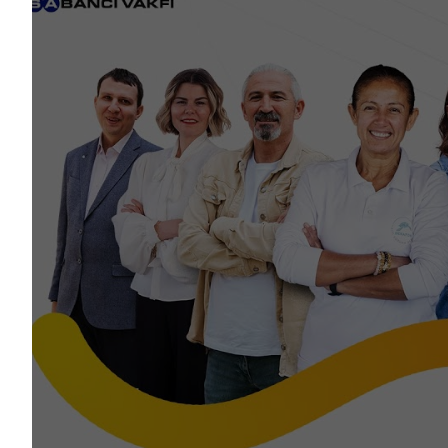
Yaz Güvendi - Kuş 
Atakan Nalbant - 
Adalet
Deniz Toprak - Ha
Ekin Gündüz Özde
EkoFilm: Sürdürülebi