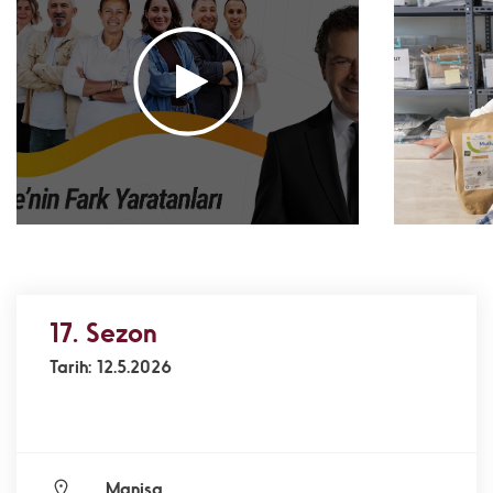
Yaz Güvendi - Kuş Kolektifi
Başvur
- Çevre
Atakan Nalbant - Binclusive
- Toplumsal
Adalet
Deniz Toprak - Hatay Sörf Merkezi
- Eğitim
Ekin Gündüz Özdemirci & Nurten Bayraktar -
EkoFilm: Sürdürülebilir Yapım Platformu
- Çevre
Önerilen Etiketler
öğretmen
engelli
gönüllü
katılım
destek
vakıf
17. Sezon
Tarih: 12.5.2026
Manisa