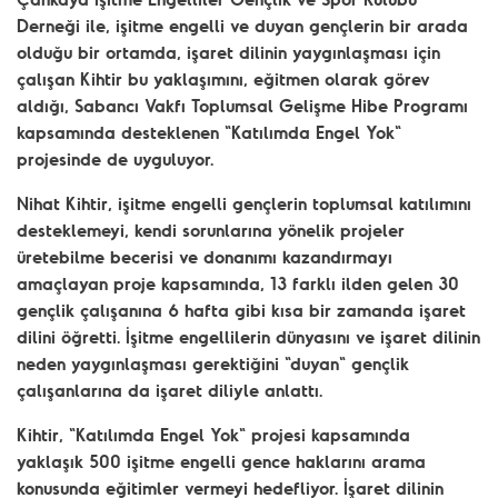
Derneği ile, işitme engelli ve duyan gençlerin bir arada
olduğu bir ortamda, işaret dilinin yaygınlaşması için
çalışan Kihtir bu yaklaşımını, eğitmen olarak görev
aldığı, Sabancı Vakfı Toplumsal Gelişme Hibe Programı
kapsamında desteklenen "Katılımda Engel Yok"
projesinde de uyguluyor.
Nihat Kihtir, işitme engelli gençlerin toplumsal katılımını
desteklemeyi, kendi sorunlarına yönelik projeler
üretebilme becerisi ve donanımı kazandırmayı
amaçlayan proje kapsamında, 13 farklı ilden gelen 30
gençlik çalışanına 6 hafta gibi kısa bir zamanda işaret
dilini öğretti. İşitme engellilerin dünyasını ve işaret dilinin
neden yaygınlaşması gerektiğini "duyan" gençlik
çalışanlarına da işaret diliyle anlattı.
Kihtir, "Katılımda Engel Yok" projesi kapsamında
yaklaşık 500 işitme engelli gence haklarını arama
konusunda eğitimler vermeyi hedefliyor. İşaret dilinin