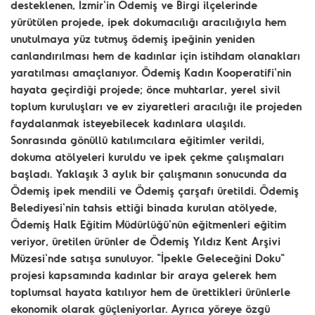
desteklenen, İzmir'in Ödemiş ve Birgi ilçelerinde
yürütülen projede, ipek dokumacılığı aracılığıyla hem
unutulmaya yüz tutmuş ödemiş ipeğinin yeniden
canlandırılması hem de kadınlar için istihdam olanakları
yaratılması amaçlanıyor. Ödemiş Kadın Kooperatifi'nin
hayata geçirdiği projede; önce muhtarlar, yerel sivil
toplum kuruluşları ve ev ziyaretleri aracılığı ile projeden
faydalanmak isteyebilecek kadınlara ulaşıldı.
Sonrasında gönüllü katılımcılara eğitimler verildi,
dokuma atölyeleri kuruldu ve ipek çekme çalışmaları
başladı. Yaklaşık 3 aylık bir çalışmanın sonucunda da
Ödemiş ipek mendili ve Ödemiş çarşafı üretildi. Ödemiş
Belediyesi'nin tahsis ettiği binada kurulan atölyede,
Ödemiş Halk Eğitim Müdürlüğü'nün eğitmenleri eğitim
veriyor, üretilen ürünler de Ödemiş Yıldız Kent Arşivi
Müzesi'nde satışa sunuluyor. "İpekle Geleceğini Doku"
projesi kapsamında kadınlar bir araya gelerek hem
toplumsal hayata katılıyor hem de ürettikleri ürünlerle
ekonomik olarak güçleniyorlar. Ayrıca yöreye özgü